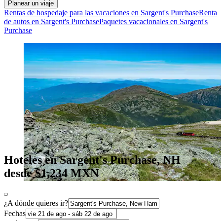
Planear un viaje
Rentas de hospedaje para las vacaciones en Sargent's Purchase
Renta
de autos en Sargent's Purchase
Paquetes vacacionales en Sargent's
Purchase
Hoteles en Sargent's Purchase, NH
desde $1,234 MXN
¿A dónde quieres ir?
Fechas