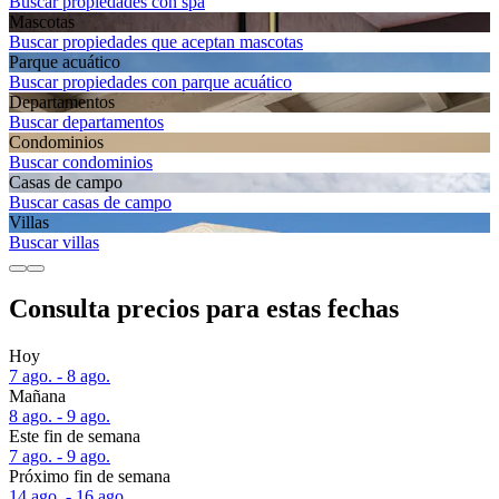
Buscar propiedades con spa
Mascotas
Buscar propiedades que aceptan mascotas
Parque acuático
Buscar propiedades con parque acuático
Departa­mentos
Buscar departamentos
Condominios
Buscar condominios
Casas de campo
Buscar casas de campo
Villas
Buscar villas
Consulta precios para estas fechas
Hoy
7 ago. - 8 ago.
Mañana
8 ago. - 9 ago.
Este fin de semana
7 ago. - 9 ago.
Próximo fin de semana
14 ago. - 16 ago.