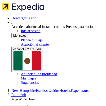
Descargar la app
Accede a ahorros al instante con los Precios para socios
Iniciar sesión
Mensajes
Planea tu viaje
Atención al cliente
español · MXN · MX
Anunciar una propiedad
Mis viajes
Sugerencias
New Hampshire
Estados Unidos
Hoteles
Expedia.mx
Randolph
Sargent's Purchase