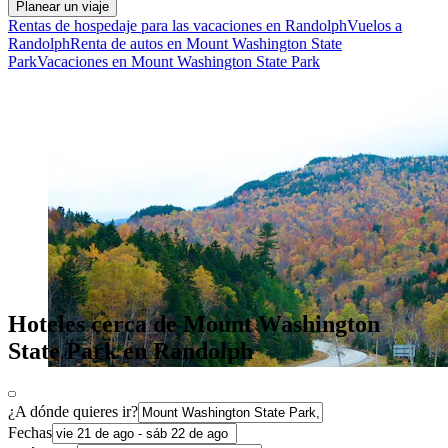
Planear un viaje
Rentas de hospedaje para las vacaciones en Randolph
Vuelos a
Randolph
Renta de autos en Mount Washington State
Park
Vacaciones en Mount Washington State Park
Hoteles cerca de Mount Washington
State Park en Randolph
¿A dónde quieres ir?
Fechas