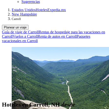
Sugerencias
Estados Unidos
Hoteles
Expedia.mx
New Hampshire
Carroll
Planear un viaje
Guía de viaje de Carroll
Rentas de hospedaje para las vacaciones en
Carroll
Vuelos a Carroll
Renta de autos en Carroll
Paquetes
vacacionales en Carroll
Hoteles en Carroll, NH desde