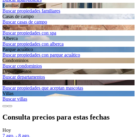
Familias
Buscar propiedades familiares
Casas de campo
Buscar casas de campo
Spa
Buscar propiedades con spa
Alberca
Buscar propiedades con alberca
Parque acuático
Buscar propiedades con parque acuático
Condominios
Buscar condominios
Departa­mentos
Buscar departamentos
Mascotas
Buscar propiedades que aceptan mascotas
Villas
Buscar villas
Consulta precios para estas fechas
Hoy
7 ago. - 8 ago.