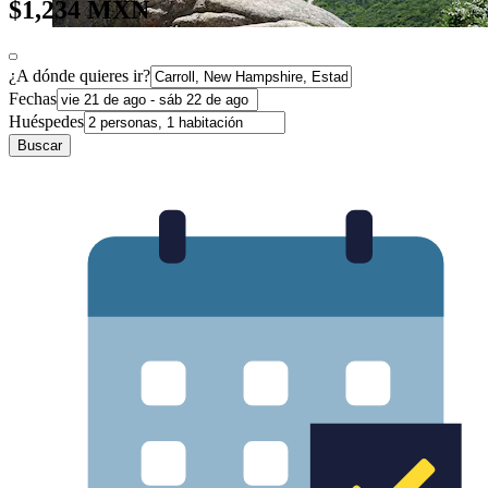
$1,234 MXN
¿A dónde quieres ir?
Fechas
Huéspedes
Buscar