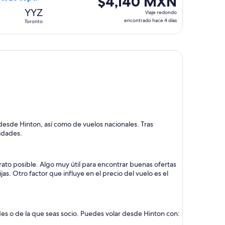
$4,140 MXN
días
Viaje
YYZ
Viaje redondo
redondo,
encontrado hace 4 días
Toronto
encontrado
hace
4
días
 desde Hinton, así como de vuelos nacionales. Tras
sidades.
rato posible. Algo muy útil para encontrar buenas ofertas
as. Otro factor que influye en el precio del vuelo es el
es o de la que seas socio. Puedes volar desde Hinton con: