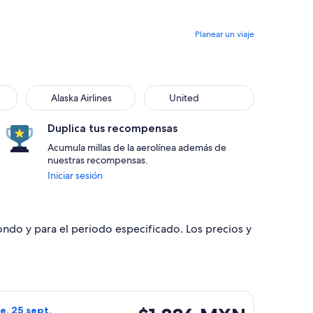
Planear un viaje
Alaska Airlines
United
Duplica tus recompensas
Acumula millas de la aerolínea además de
nuestras recompensas.
Iniciar sesión
dondo y para el periodo especificado. Los precios y
reso el sáb, 26 sept., con precio de $1,881 MXN. encontrado 
o de WestJet, con salida el vie, 18 sept. desde Edmonton haci
$1,886 MXN
ie, 25 sept.