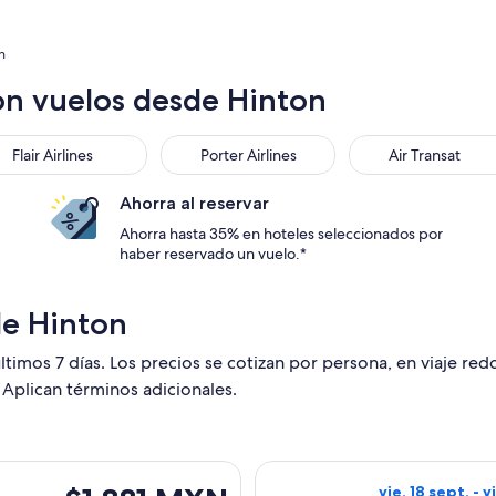
n
on vuelos desde Hinton
Flair Airlines
Porter Airlines
Air Transat
Ahorra al reservar
Ahorra hasta 35% en hoteles seleccionados por
haber reservado un vuelo.*
de Hinton
ltimos 7 días. Los precios se cotizan por persona, en viaje re
 Aplican términos adicionales.
lida el sáb, 19 sept. desde Edmonton hacia Vancouver, con reg
Seleccionar vuel
$1,881 MXN
vie, 18 sept. - v