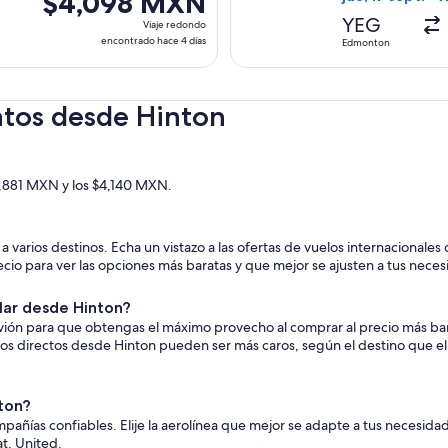
$4,098 MXN
días
Viaje
YEG
Viaje redondo
redondo,
encontrado hace 4 días
Edmonton
encontrado
hace
4
atos desde Hinton
días
$1,881 MXN y los $4,140 MXN.
 varios destinos. Echa un vistazo a las ofertas de vuelos internacionales
recio para ver las opciones más baratas y que mejor se ajusten a tus nece
lar desde Hinton?
 avión para que obtengas el máximo provecho al comprar al precio más ba
elos directos desde Hinton pueden ser más caros, según el destino que elij
nton?
añías confiables. Elije la aerolínea que mejor se adapte a tus necesidad
sat, United.