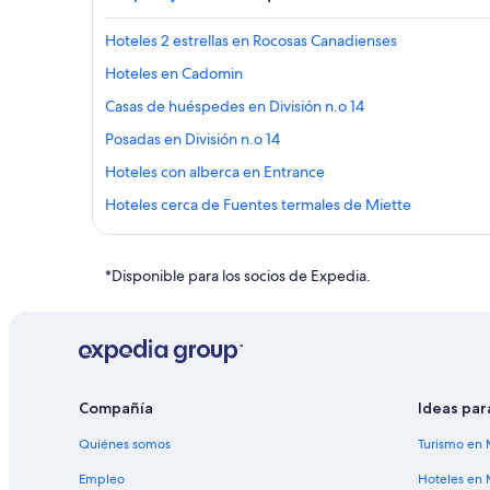
Hoteles 2 estrellas en Rocosas Canadienses
Hoteles en Cadomin
Casas de huéspedes en División n.o 14
Posadas en División n.o 14
Hoteles con alberca en Entrance
Hoteles cerca de Fuentes termales de Miette
Hoteles en Hinton
Hoteles baratos en Jasper East
*Disponible para los socios de Expedia.
Hoteles con aguas termales en Pocahontas
Hoteles en Robb
Cabañas en Rocosas Canadienses
Casas vacacionales en Rocosas Canadienses
Compañía
Ideas par
Resorts en Rocosas Canadienses
Quiénes somos
Turismo en 
Hostales en Rocosas Canadienses
Empleo
Hoteles en 