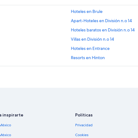
Hoteles en Brule
Apart-Hoteles en División n.o 14
Hoteles baratos en División n.o 14
Villas en División n.o 14
Hoteles en Entrance
Resorts en Hinton
Campings en Jasper East
Hoteles en Jasper East
Hoteles en Pocahontas
Apart-Hoteles en Rocosas Canadie
Campings en Rocosas Canadienses
Chalets en Rocosas Canadienses
a inspirarte
Políticas
Condominios en Rocosas Canadien
México
Privacidad
Hoteles de Fairmont en Rocosas C
México
Cookies