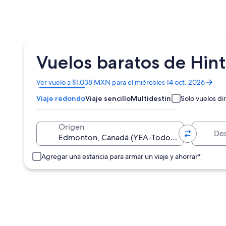
Vuelos baratos de Hin
Se
Ver vuelo a $1,038 MXN para el miércoles 14 oct. 2026
abrirá
Viaje redondo
Viaje sencillo
Multidestino
Solo vuelos di
en
una
nueva
Destino
Origen
ventana
Agregar una estancia para armar un viaje y ahorrar*