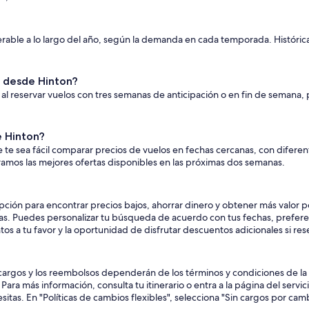
derable a lo largo del año, según la demanda en cada temporada. Históri
s desde Hinton?
al reservar vuelos con tres semanas de anticipación o en fin de semana,
e Hinton?
te sea fácil comparar precios de vuelos en fechas cercanas, con diferen
tramos las mejores ofertas disponibles en las próximas dos semanas.
ión para encontrar precios bajos, ahorrar dinero y obtener más valor p
utas. Puedes personalizar tu búsqueda de acuerdo con tus fechas, prefe
tos a tu favor y la oportunidad de disfrutar descuentos adicionales si re
argos y los reembolsos dependerán de los términos y condiciones de la ta
ara más información, consulta tu itinerario o entra a la página del servi
sitas. En "Políticas de cambios flexibles", selecciona "Sin cargos por ca