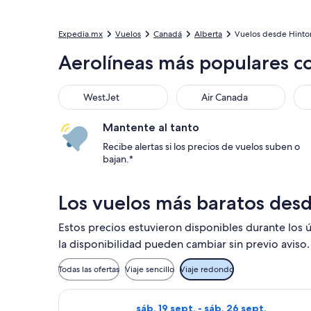
Expedia.mx
Vuelos
Canadá
Alberta
Vuelos desde Hinto
Aerolíneas más populares c
WestJet
Air Canada
Mantente al tanto
Recibe alertas si los precios de vuelos suben o
bajan.*
Los vuelos más baratos des
Estos precios estuvieron disponibles durante los ú
la disponibilidad pueden cambiar sin previo aviso.
Todas las ofertas
Viaje sencillo
Viaje redondo
Seleccionar vuelo de WestJet, con sa
sáb, 19 sept. - sáb, 26 sept.