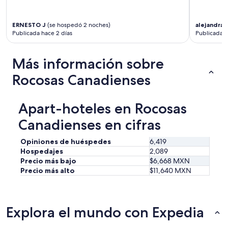
o
n
c
ERNESTO J
(se hospedó 2 noches)
alejandra
(
e
Publicada hace 2 días
Publicada h
.
T
Más información sobre
o
t
Rocosas Canadienses
a
l
l
Apart-hoteles en Rocosas
y
u
Canadienses en cifras
n
a
Opiniones de huéspedes
6,419
c
Hospedajes
2,089
c
Precio más bajo
$6,668 MXN
e
p
Precio más alto
$11,640 MXN
t
a
b
l
Explora el mundo con Expedia
e
.