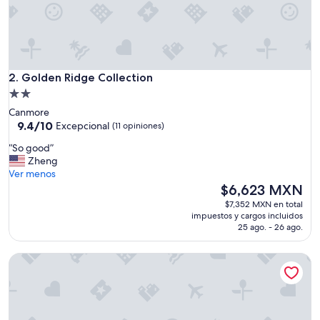
y
w
i
t
h
Golden Ridge Collection
f
2. Golden Ridge Collection
a
Propiedad
m
de
Canmore
i
2.0
9.4
9.4/10
Excepcional
(11 opiniones)
l
de
estrellas
y
“
“So good”
10,
”
S
Zheng
Excepcional,
o
Ver menos
(11
g
El
$6,623 MXN
opiniones)
o
precio
$7,352 MXN en total
o
actual
impuestos y cargos incluidos
d
es
25 ago. - 26 ago.
”
de
$6,623 MXN
Solara Corner Suite-Pool & Hot Tub & Spa