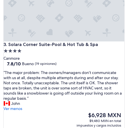
Solara Corner Suite-Pool & Hot Tub & Spa
3. Solara Corner Suite-Pool & Hot Tub & Spa
Propiedad
de
Canmore
4.0
7.8
7.8/10
Bueno
(19 opiniones)
de
estrellas
“
“The major problem: The owners/managers don’t communicate
10,
T
with us at all, despite multiple attempts during and after our stay.
Bueno,
h
Not once. Totally unacceptable. The unit itself is OK. The shower
(19
e
taps are broken, the unit is over some sort of HVAC vent, so it
opiniones)
m
sounds like a snowblower is going off outside your living room on a
a
regular basis.”
j
John
o
Ver menos
r
El
$6,928 MXN
p
precio
$9,480 MXN en total
r
actual
impuestos y cargos incluidos