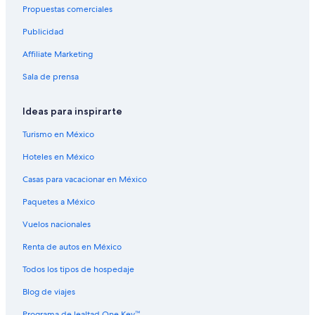
Propuestas comerciales
e
Casas rurales en Jasper
r
Publicidad
Centros vacacionales en Jasper
t
a
Affiliate Marketing
Resorts en Jasper
p
s
Apartamentos en Jasper
Sala de prensa
a
Campings en Jasper East
r
Ideas para inspirarte
e
Hoteles baratos en Jasper East
b
Turismo en México
r
Hoteles en Jasper East
o
Hoteles en México
Ranchos en Jasper
k
e
Casas para vacacionar en México
Hostales en Jasper
n
,
Paquetes a México
Hoteles Cápsula en Jasper
t
Lodges en Jasper
Vuelos nacionales
h
e
Moteles en Jasper
Renta de autos en México
u
n
Pousadas en Jasper
Todos los tipos de hospedaje
i
Villas en Jasper
t
Blog de viajes
i
Hoteles con aguas termales en Pocahontas
s
Programa de lealtad One Key™