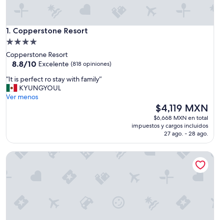
Copperstone Resort
1. Copperstone Resort
Propiedad
de
Copperstone Resort
4.0
8.8
8.8/10
Excelente
(818 opiniones)
de
estrellas
“
“It is perfect ro stay with family”
10,
I
KYUNGYOUL
Excelente,
t
Ver menos
(818
i
El
$4,119 MXN
opiniones)
s
precio
$6,668 MXN en total
p
actual
impuestos y cargos incluidos
e
es
27 ago. - 28 ago.
r
de
f
$4,119 MXN
Golden Ridge Collection
e
c
t
r
o
s
t
a