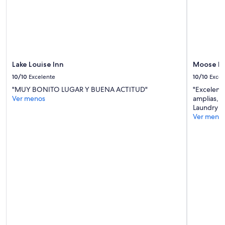
d
u
r
i
n
g
a
Lake Louise Inn
Moose Ho
n
d
10/10
Excelente
10/10
Excel
a
"MUY BONITO LUGAR Y BUENA ACTITUD"
"Excelente
f
Ver menos
amplias, 
t
Laundry p
e
Ver meno
r
o
u
r
s
t
a
y
.
N
o
t