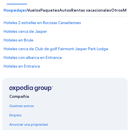
T
h
Hospedajes
Vuelos
Paquetes
Autos
Rentas vacacionales
Otros
Más
e
u
Hoteles 2 estrellas en Rocosas Canadienses
n
i
Hoteles cerca de Jasper
t
Hoteles en Brule
i
t
Hoteles cerca de Club de golf Fairmont Jasper Park Lodge
s
e
Hoteles con alberca en Entrance
l
Hoteles en Entrance
f
i
Hoteles cerca de Fuentes termales de Miette
s
O
Resorts en Hinton
K
Hoteles en Hinton
.
Compañía
T
B&B en Jasper
h
Quiénes somos
e
Cabañas en Jasper
s
Empleo
Campings en Jasper
h
o
Anunciar una propiedad
Casas de huéspedes en Jasper
w