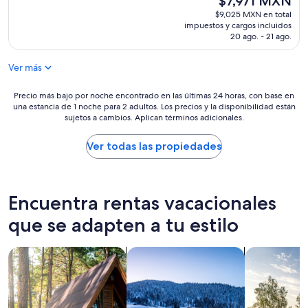
$7,971 MXN
o
n
precio
$9,025 MXN en total
n
l
actual
impuestos y cargos incluidos
’
u
es
20 ago. - 21 ago.
t
g
de
c
a
$7,971 MXN
o
Ver más
r
m
”
m
Precio
Precio más bajo por noche encontrado en las últimas 24 horas, con base en
u
una estancia de 1 noche para 2 adultos. Los precios y la disponibilidad están
más
n
sujetos a cambios. Aplican términos adicionales.
bajo
i
por
c
noche
Ver todas las propiedades
a
encontrado
t
en
e
las
w
últimas
Encuentra rentas vacacionales
i
24
t
horas,
que se adapten a tu estilo
h
con
u
base
s
Buscar cabañas
Buscar chalets
Buscar casas
en
a
una
t
estancia
a
de
l
1