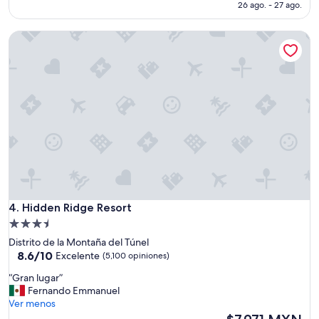
o
es
26 ago. - 27 ago.
b
de
l
$6,928 MXN
Hidden Ridge Resort
e
m
:
T
h
e
o
w
n
e
r
s
/
Hidden Ridge Resort
m
4. Hidden Ridge Resort
a
Propiedad
n
de
Distrito de la Montaña del Túnel
a
3.5
8.6
8.6/10
Excelente
(5,100 opiniones)
g
de
estrellas
e
“
“Gran lugar”
10,
r
G
Fernando Emmanuel
Excelente,
s
r
Ver menos
(5,100
d
a
El
opiniones)