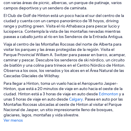
con varias áreas de picnic, albercas, un parque de patinaje, varios
campos deportivos y un sendero de caminata.
El Club de Golf de Hinton está un poco hacia el sur del centro de la
ciudad y cuenta con un campo panorámico de 18 hoyos, driving
range y putting green. Visita el río Athabasca para pescar lucio y
lucioperca. Contempla la vista de las montañas nevadas mientras
paseas a caballo junto al río en los Senderos de la Entrada Antigua.
Viaja al centro de las Montañas Rocosas del norte de Alberta para
visitar los parques y las áreas protegidas de la región. Visita el
Parque Provincial William A. Switzer para pasear en barco, acampar,
caminar y pescar. Descubre los senderos de ski nórdico, un circuito
de biatlón y una colina para trineos en el Centro Nórdico de Hinton.
Observa a los osos, los venados y los alces en el Área Natural de las
Cascadas Glaciales de Wildhay.
Para llegar a Hinton, toma un vuelo hacia el Aeropuerto Jasper-
Hinton, que está a 20 minutos de viaje en auto hacia el oeste de la
S
ciudad. Hinton está a 3 horas de viaje en auto desde
Edmonton
y a
S
e
unas 5 horas de viaje en auto desde
Calgary
. Pasea en auto por las
e
a
Montañas Rocosas ubicadas al oeste de Hinton al visitar el Parque
a
b
Nacional de Jasper, un sitio impresionante lleno de bosques,
b
r
glaciares, lagos, montañas y vida silvestre.
r
i
Ver menos
i
r
r
á