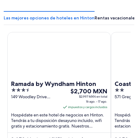
á
e
e
n
n
u
Las mejores opciones de hoteles en Hinton
Rentas vacacionales
u
n
n
a
a
n
Ramada by Wyndham Hinton
Coast Hinto
n
u
u
e
e
v
v
a
a
v
v
e
e
n
n
t
t
a
Ramada by Wyndham Hinton
Coast H
a
n
3.5
El
2
$2,700 MXN
n
a
out
precio
out
149 Woodley Drive
571 Gregg A
$2,997 MXN en total
a
Hinton AB
16 ago. - 17 ago.
of
es
of
impuestos y cargos incluidos
5
de
5
Hospédate en este hotel de negocios en Hinton.
Hospédate e
$2,700 MXN
Tendrás a tu disposición desayuno incluido, wifi
Tendrás a tu
por
gratis y estacionamiento gratis. Nuestros
estacionami
noche
huéspedes destacan ...
huéspedes d
del