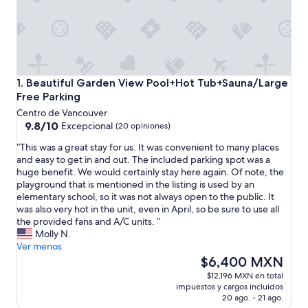
Beautiful Garden View Pool+Hot Tub+Sauna/Large Free Pa
1. Beautiful Garden View Pool+Hot Tub+Sauna/Large
Free Parking
Centro de Vancouver
9.8
9.8/10
Excepcional
(20 opiniones)
de
“
“This was a great stay for us. It was convenient to many places
10,
T
and easy to get in and out. The included parking spot was a
Excepcional,
h
huge benefit. We would certainly stay here again. Of note, the
(20
i
playground that is mentioned in the listing is used by an
opiniones)
s
elementary school, so it was not always open to the public. It
w
was also very hot in the unit, even in April, so be sure to use all
a
the provided fans and A/C units. ”
s
Molly N.
a
Ver menos
g
El
$6,400 MXN
r
precio
$12,196 MXN en total
e
actual
impuestos y cargos incluidos
a
es
20 ago. - 21 ago.
t