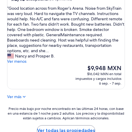
l
n
de
o
g
“
“Good location across from Roger’s Arena. Noise from SkyTrain
10,
c
s
G
was very loud. Hard to navigate the TV channels. Instructions
Excepcional,
a
p
o
would help. No A/C and fans were confusing. Different remote
(15
t
o
o
for each fan. Two fans didn't work. Bought new batteries. Didn't
opiniones)
i
t
d
help. One bedroom window is broken. Smoke detector
o
w
l
covered with plastic. GeneralMaintenance required.
n
a
o
Baseboards need cleaning. Host was helpful with finding the
w
s
c
place, suggestions for nearby restaurants, transportation
a
a
a
options, etc. and she...
s
h
t
Nancy and Prosper B.
a
u
i
Ver menos
m
g
o
El
$9,948 MXN
a
e
n
precio
$16,042 MXN en total
z
b
a
actual
impuestos y cargos incluidos
i
e
c
es
6 sep. - 7 sep.
n
n
r
de
g
e
o
$9,948 MXN
a
Ver más
f
s
n
i
s
d
t
f
Precio
Precio más bajo por noche encontrado en las últimas 24 horas, con base
J
.
en una estancia de 1 noche para 2 adultos. Los precios y la disponibilidad
r
más
e
W
están sujetos a cambios. Aplican términos adicionales.
o
bajo
n
e
m
por
n
w
R
noche
Ver todas las propiedades