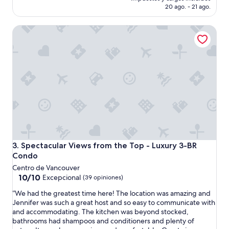
t
h
es
20 ago. - 21 ago.
t
e
de
o
l
$7,234 MXN
m
Spectacular Views from the Top - Luxury 3-BR Condo
p
a
f
n
u
y
l
p
h
l
o
a
s
c
t
e
s
s
a
a
n
n
d
d
v
Spectacular Views from the Top - Luxury 3-BR Condo
3. Spectacular Views from the Top - Luxury 3-BR
e
e
Condo
a
r
s
Centro de Vancouver
y
y
10.0
10/10
Excepcional
(39 opiniones)
c
t
de
o
“
“We had the greatest time here! The location was amazing and
o
10,
n
W
Jennifer was such a great host and so easy to communicate with
g
Excepcional,
v
e
and accommodating. The kitchen was beyond stocked,
e
(39
e
h
bathrooms had shampoos and conditioners and plenty of
t
opiniones)
n