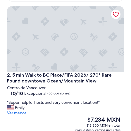
de
s
$6,400 MXN
5 min Walk to BC Place/FIFA 2026/ 270° Rare Found do
t
a
y
f
o
r
u
s
.
I
t
w
a
5 min Walk to BC Place/FIFA 2026/ 270° Rare Found do
2. 5 min Walk to BC Place/FIFA 2026/ 270° Rare
s
Found downtown Ocean/Mountain View
c
Centro de Vancouver
o
10.0
10/10
Excepcional
(58 opiniones)
n
de
v
“
“Super helpful hosts and very convenient location!”
10,
e
S
Emily
Excepcional,
n
u
Ver menos
(58
i
p
El
$7,234 MXN
opiniones)
e
e
precio
$13,350 MXN en total
n
r
actual
impuestos y cargos incluidos