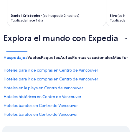
o
n
r
cambios.
e
.
a
Aplican
a
O
i
términos
Daniel Cristopher
(se hospedó 2 noches)
Elva
(se hosp
s
f
n
adicionales.
Publicada hace 1 día
Publicada hac
y
n
w
t
o
a
o
t
Explora el mundo con Expedia
s
c
e
v
o
,
e
m
t
r
m
h
y
Hospedajes
Vuelos
Paquetes
Autos
Rentas vacacionales
Más form
u
e
l
n
p
o
Hoteles para ir de compras en Centro de Vancouver
i
l
u
c
a
d
Hoteles para ir de compras en Centro de Vancouver
a
y
.
t
g
Hoteles en la playa en Centro de Vancouver
H
e
r
a
Hoteles históricos en Centro de Vancouver
w
o
r
i
u
d
Hoteles baratos en Centro de Vancouver
t
n
t
h
d
Hoteles baratos en Centro de Vancouver
o
a
t
n
Hoteles boutique en Centro de Vancouver
n
h
a
d
a
v