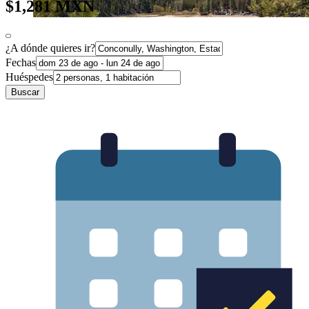
$1,281 MXN
¿A dónde quieres ir?
Fechas
Huéspedes
Buscar