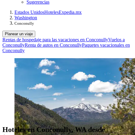
Sugerencias
Estados Unidos
Hoteles
Expedia.mx
Washington
Conconully
Planear un viaje
Rentas de hospedaje para las vacaciones en Conconully
Vuelos a
Conconully
Renta de autos en Conconully
Paquetes vacacionales en
Conconully
Hoteles en Conconully, WA desde