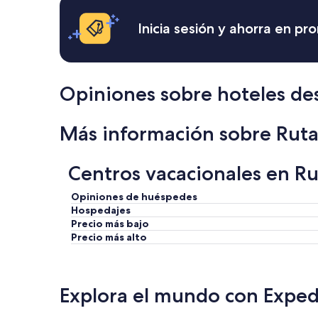
24
i
horas,
a
Inicia sesión y ahorra en p
con
d
base
o
en
y
una
d
estancia
e
Opiniones sobre hoteles des
de
l
1
i
noche
c
Más información sobre Ruta 
para
i
2
o
adultos.
s
Centros vacacionales en Rut
Los
o
precios
c
Opiniones de huéspedes
y
a
Hospedajes
la
d
Precio más bajo
disponibilidad
a
Precio más alto
están
d
sujetos
í
a
a
cambios.
.
Explora el mundo con Exped
Aplican
N
términos
o
adicionales.
s