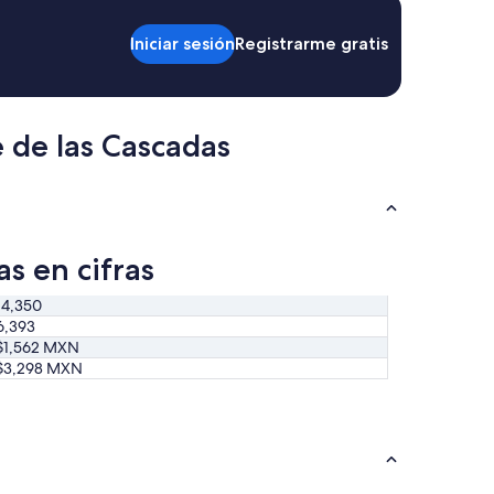
b
u
Iniciar sesión
Registrarme gratis
e
n
a
a
t
 de las Cascadas
e
n
c
i
ó
n
s en cifras
”
14,350
6,393
$1,562 MXN
$3,298 MXN