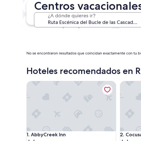
Centros vacacionales
Próximo fin de semana
14 ago. - 16 ago.
¿A dónde quieres ir?
En un mes
4 sep. - 6 sep.
No se encontraron resultados que coincidan exactamente con tu bús
Hoteles recomendados en Ru
AbbyCreek Inn
Cocusa M
AbbyCreek Inn
Cocusa M
1. AbbyCreek Inn
2. Cocus