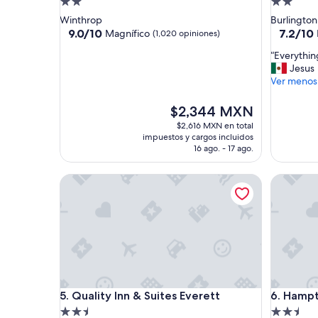
Propiedad
Propieda
de
de
Winthrop
Burlington
2.0
2.0
9.0
7.2
9.0/10
7.2/10
Magnífico
(1,020 opiniones)
de
de
estrellas
estrellas
“
“Everythin
10,
10,
E
Jesus
Magnífico,
Bueno,
v
Ver menos
(1,020
(474
e
opiniones)
opinione
r
El
$2,344 MXN
y
precio
$2,616 MXN en total
t
actual
impuestos y cargos incluidos
h
es
16 ago. - 17 ago.
i
de
n
$2,344 MXN
Quality Inn & Suites Everett
Hampton 
g
i
s
g
o
o
d
”
Quality Inn & Suites Everett
Hampton 
5. Quality Inn & Suites Everett
6. Hampt
Propiedad
Propieda