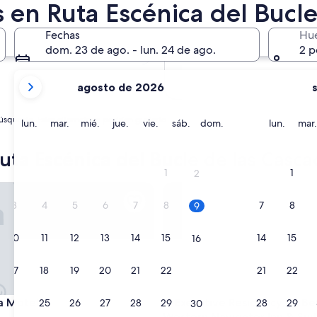
 en Ruta Escénica del Bucl
En dos semanas
21 ago. - 23 ago.
Fechas
Hu
En dos meses
dom. 23 de ago. - lun. 24 de ago.
2 p
2 oct. - 4 oct.
tus
agosto de 2026
meses
actuales
queda. Estas alternativas podrían gustarte.
son
lunes
martes
miércoles
jueves
viernes
sábado
domingo
lunes
lun.
mar.
mié.
jue.
vie.
sáb.
dom.
lun.
mar.
August
2026
ta Escénica del Bucle de las Casca
y
1
1
2
September
otel
Executive Residency by Best W
2026.
3
4
5
6
7
8
7
8
9
10
11
12
13
14
15
14
15
16
17
18
19
20
21
22
21
22
23
otel
Executive Residency by Best W
a Motel
3. Executive Residency by Be
24
25
26
27
28
29
28
29
30
Western Navigator Inn & Sui