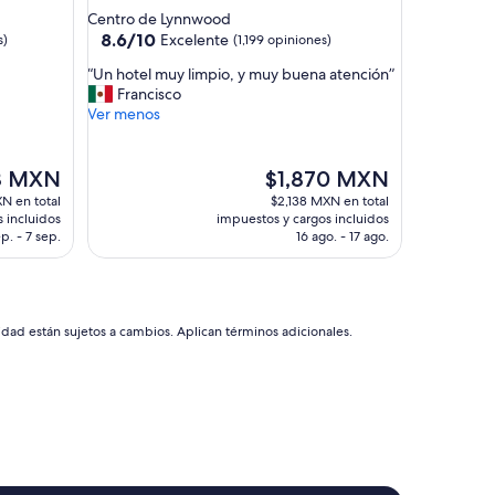
de
Centro de Lynnwood
2.5
8.6
8.6/10
Excelente
s)
(1,199 opiniones)
de
estrellas
“
“Un hotel muy limpio, y muy buena atención”
10,
U
Francisco
Excelente,
n
Ver menos
(1,199
h
opiniones)
o
t
El
8 MXN
$1,870 MXN
e
precio
N en total
$2,138 MXN en total
l
actual
 incluidos
impuestos y cargos incluidos
m
es
p. - 7 sep.
16 ago. - 17 ago.
u
de
y
MXN
$1,870 MXN
l
i
m
idad están sujetos a cambios. Aplican términos adicionales.
p
i
o
,
y
m
u
y