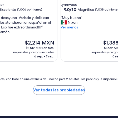
de
ner
Lynnwood
3.0
9.0
9.0/10
Excelente
Magnífico
(1,006 opiniones)
(1,038 opinione
de
estrellas
“
 desayuno. Variado y delicioso
“Muy bueno”
10,
M
Nos atendieron en español en el
Nixon
e,
Magnífico,
u
Eso fue extraordinario!!!!”
Ver menos
(1,038
y
Ramón
s)
opiniones)
b
u
El
El
$2,214 MXN
$1,38
e
precio
precio
$2,512 MXN en total
$1,562 MX
n
actual
actual
impuestos y cargos incluidos
impuestos y cargos
o
es
es
6 sep. - 7 sep.
6 se
”
de
de
$2,214 MXN
$1,388 
as, con base en una estancia de 1 noche para 2 adultos. Los precios y la disponibil
Ver todas las propiedades