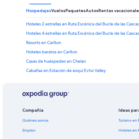
a
Hospedajes
Vuelos
Paquetes
Autos
Rentas vacacionale
t
e
n
Hoteles 2 estrellas en Ruta Escénica del Bucle de las Casca
d
i
Hoteles 4 estrellas en Ruta Escénica del Bucle de las Casca
e
Resorts en Carlton
r
o
Hoteles baratos en Carlton
n
e
Casas de huéspedes en Chelan
n
Cabañas en Estación de esquí Echo Valley
e
s
Condominios en Estación de esquí Echo Valley
p
a
Hoteles haciendas en Estación de esquí Echo Valley
ñ
Villas en Estación de esquí Echo Valley
o
l
Hoteles cerca de Lake Chelan National Recreation Area
Compañía
Ideas par
e
n
Apartamentos en Manson
Quiénes somos
Turismo en 
e
Hoteles de lujo en Mazama
l
Empleo
Hoteles en 
m
Hoteles familiares en Mazama
o