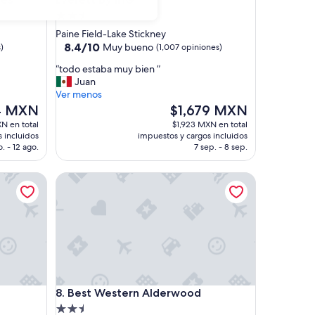
Propiedad
de
Paine Field-Lake Stickney
2.5
8.4
8.4/10
Muy bueno
)
(1,007 opiniones)
de
estrellas
“
“todo estaba muy bien ”
10,
t
Juan
Muy
o
Ver menos
bueno,
d
El
4 MXN
$1,679 MXN
(1,007
o
precio
opiniones)
N en total
$1,923 MXN en total
e
actual
 incluidos
impuestos y cargos incluidos
s
es
o. - 12 ago.
7 sep. - 8 sep.
t
de
a
MXN
$1,679 MXN
Best Western Alderwood
b
a
m
u
y
b
i
e
n
Best Western Alderwood
8. Best Western Alderwood
”
Propiedad