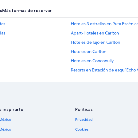
s
Más formas de reservar
das
Hoteles 3 estrellas en Ruta Escénic
das
Apart-Hoteles en Carlton
Hoteles de lujo en Carlton
Hoteles en Carlton
Hoteles en Conconully
Resorts en Estación de esquí Echo 
Apartamentos en Estación de esquí
Moteles en Estación de esquí Echo 
Hoteles cerca de Lago Leader
Hoteles en Malott
a inspirarte
Políticas
Cabañas en Mazama
México
Privacidad
Hoteles en la playa en Mazama
México
Cookies
Hoteles románticos en Mazama