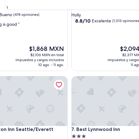
d
Propiedad
31
de
Bueno
(474 opiniones)
Holly
2.5
8.8
8.8/10
Excelente
(1,013 opiniones
g is good ”
de
estrellas
10,
Excelente,
s)
(1,013
El
El
$1,868 MXN
$2,09
opiniones)
precio
precio
$2,106 MXN en total
$2,377 MX
actual
actual
impuestos y cargos incluidos
impuestos y cargos
es
es
10 ago. - 11 ago.
11 ag
de
de
$1,868 MXN
$2,094 
Inn Seattle/Everett
Best Lynnwood Inn
Inn Seattle/Everett
Best Lynnwood Inn
on Inn Seattle/Everett
7. Best Lynnwood Inn
d
Propiedad