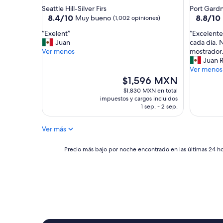
de
de
Seattle Hill-Silver Firs
Port Gard
2.5
2.5
8.4
8.8
8.4/10
8.8/10
Muy bueno
(1,002 opiniones)
de
de
estrellas
estrellas
“
“
“Exelent”
“Excelente
10,
10,
E
E
Juan
cada día. 
Muy
Excelent
x
x
Ver menos
mostrador. 
bueno,
(1,006
e
c
Juan 
(1,002
opinione
l
e
Ver menos
opiniones)
e
l
El
$1,596 MXN
n
e
precio
$1,830 MXN en total
t
n
actual
impuestos y cargos incluidos
”
t
es
1 sep. - 2 sep.
e
de
d
$1,596 MXN
Ver más
e
s
Precio
a
Precio más bajo por noche encontrado en las últimas 24 hor
más
y
bajo
u
por
n
noche
o
encontrado
.
en
V
las
a
últimas
r