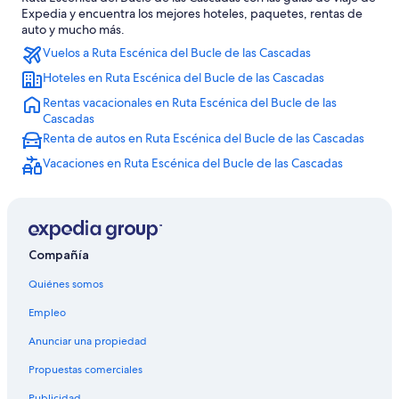
Hoteles en Conconully
Expedia y encuentra los mejores hoteles, paquetes, rentas de
auto y mucho más.
Hoteles en Condado de Okanogan
Vuelos a Ruta Escénica del Bucle de las Cascadas
Hoteles cerca de Lago Leader
Hoteles en Ruta Escénica del Bucle de las Cascadas
Hoteles cerca de Lake Chelan National Recreation Area
Rentas vacacionales en Ruta Escénica del Bucle de las
Hoteles en Malott
Cascadas
Renta de autos en Ruta Escénica del Bucle de las Cascadas
Cabañas en Mazama
Vacaciones en Ruta Escénica del Bucle de las Cascadas
Hoteles de lujo en Mazama
Hoteles en la playa en Mazama
Hoteles familiares en Mazama
Hoteles románticos en Mazama
Compañía
Hoteles baratos en Mazama
Quiénes somos
Hoteles en Mazama
Empleo
Hoteles en Methow
Anunciar una propiedad
Cabañas en Methow Valley
Propuestas comerciales
Hoteles haciendas en Methow Valley
Publicidad