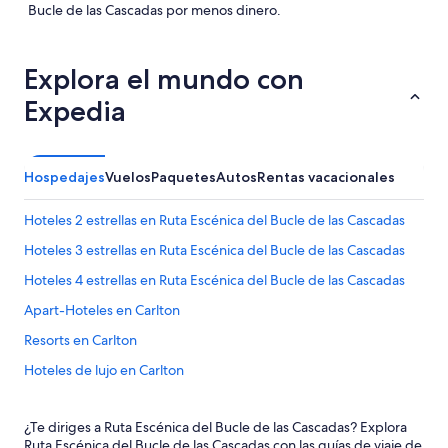
Bucle de las Cascadas por menos dinero.
Explora el mundo con
Expedia
Hospedajes
Vuelos
Paquetes
Autos
Rentas vacacionales
Hoteles 2 estrellas en Ruta Escénica del Bucle de las Cascadas
Hoteles 3 estrellas en Ruta Escénica del Bucle de las Cascadas
Hoteles 4 estrellas en Ruta Escénica del Bucle de las Cascadas
Apart-Hoteles en Carlton
Resorts en Carlton
Hoteles de lujo en Carlton
Hoteles baratos en Carlton
¿Te diriges a Ruta Escénica del Bucle de las Cascadas? Explora
Hoteles en Carlton
Ruta Escénica del Bucle de las Cascadas con las guías de viaje de