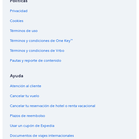
Políticas
Hoteles en Stehekin
Hoteles en Twisp
Privacidad
Hoteles históricos en Winthrop
Cookies
Hoteles baratos en Winthrop
Términos de uso
Hoteles en Winthrop
Términos y condiciones de One Key™
Términos y condiciones de Vrbo
Pautas y reporte de contenido
Ayuda
Atención al cliente
Cancelar tu vuelo
Cancelar tu reservación de hotel o renta vacacional
Plazos de reembolso
Usar un cupón de Expedia
Documentos de viajes internacionales