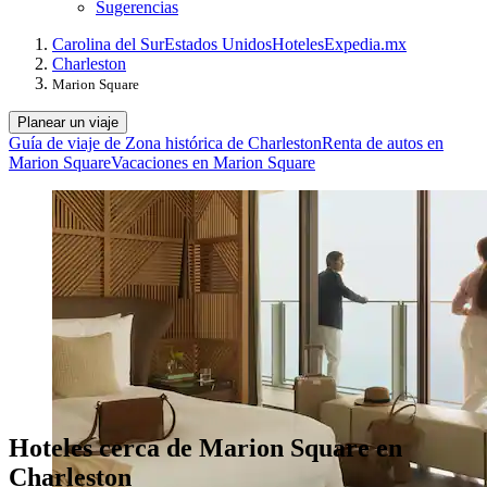
Sugerencias
Carolina del Sur
Estados Unidos
Hoteles
Expedia.mx
Charleston
Marion Square
Planear un viaje
Guía de viaje de Zona histórica de Charleston
Renta de autos en
Marion Square
Vacaciones en Marion Square
Hoteles cerca de Marion Square en
Charleston