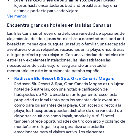
s
í
i
lujosos hasta encantadores bed and breakfasts, hay una
t
a
g
estancia perfecta para cada viajero.
a
s
u
Ver menos
u
r
a
r
e
Encuentra grandes hoteles en las Islas Canarias
l
a
c
m
Las Islas Canarias ofrecen una deliciosa variedad de opciones de
n
o
e
alojamiento, desde lujosos hoteles hasta encantadores bed and
t
m
n
breakfast. Ya sea que busques un refugio familiar, una escapada
e
i
t
aventurera o unas relajantes vacaciones en la playa, encontrarás
s
e
e
el lugar perfecto para relajarte. Con una variedad de hoteles de
y
n
,
estrellas y excelentes instalaciones, las islas satisfacen las
s
d
s
necesidades de cada viajero, asegurando una estadía
a
o
o
memorable en este impresionante paraíso español.
b
q
b
i
u
Radisson Blu Resort & Spa, Gran Canaria Mogan:
r
e
e
Radisson Blu Resort & Spa, Gran Canaria Mogan es un lujoso
e
n
e
hotel de 5 estrellas, con una notable calificación de
t
d
l
huéspedes de 9.2. Ubicada en un lugar pintoresco, esta
o
o
h
propiedad es ideal tanto para los amantes de la aventura
d
a
o
como para los amantes de la playa. Con acceso directo a la
o
c
t
playa, los huéspedes pueden disfrutar de una variedad de
p
o
e
deportes acuáticos como kayak, snorkel y surf. El hotel
a
n
l
también ofrece oportunidades de tiro con arco y ciclismo de
r
s
t
montaña en el lugar, lo que garantiza una estadía
a
e
u
emocionante para el viajero activo. Los elegantes
l