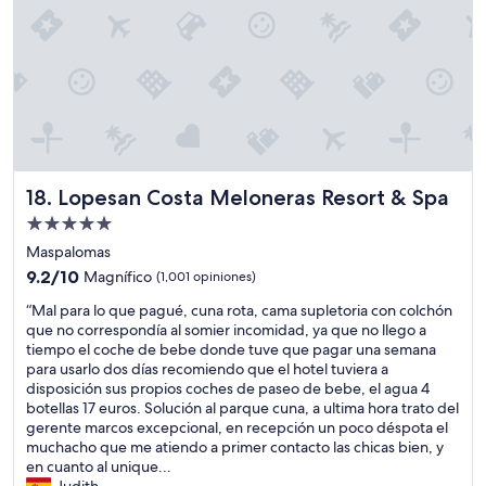
,
l
i
y
l
a
z
c
o
a
a
o
s
t
d
n
ú
e
a
m
n
n
s
u
i
c
.
c
c
i
E
h
o
ó
l
o
s
n
p
s
Lopesan Costa Meloneras Resort & Spa
18. Lopesan Costa Meloneras Resort & Spa
p
d
e
r
e
e
r
Propiedad
i
r
l
s
de
n
Maspalomas
o
p
o
c
5.0
9.2
s
9.2/10
Magnífico
(1,001 opiniones)
e
n
o
estrellas
de
q
r
a
n
“
“Mal para lo que pagué, cuna rota, cama supletoria con colchón
10,
u
s
l
e
M
que no correspondía al somier incomidad, ya que no llego a
Magnífico,
e
o
a
s
a
tiempo el coche de bebe donde tuve que pagar una semana
(1,001
l
n
m
p
l
para usarlo dos días recomiendo que el hotel tuviera a
opiniones)
e
a
a
a
p
disposición sus propios coches de paseo de bebe, el agua 4
p
l
b
r
a
botellas 17 euros. Solución al parque cuna, a ultima hora trato del
o
.
l
a
r
gerente marcos excepcional, en recepción un poco déspota el
n
M
e
e
a
muchacho que me atiendo a primer contacto las chicas bien, y
e
u
p
n
l
en cuanto al unique...
m
c
e
c
o
Judith