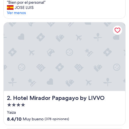
“
“Bien por el personal”
10,
B
JOSE LUIS
Excelente,
i
Ver menos
(131
e
opiniones)
n
Hotel Mirador Papagayo by LIVVO
p
o
r
e
l
p
e
r
s
o
n
a
l
”
Hotel Mirador Papagayo by LIVVO
2. Hotel Mirador Papagayo by LIVVO
Propiedad
de
Yaiza
4.0
8.4
8.4/10
Muy bueno
(378 opiniones)
estrellas
de
10,