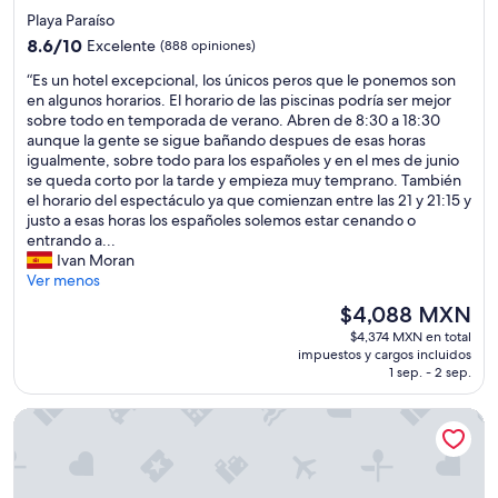
n
i
m
a
de
Playa Paraíso
e
m
á
s
4.0
8.6
s
8.6/10
a
Excelente
(888 opiniones)
n
i
estrellas
de
,
a
,
n
“
“Es un hotel excepcional, los únicos peros que le ponemos son
10,
s
m
f
s
E
en algunos horarios. El horario de las piscinas podría ser mejor
Excelente,
e
e
r
t
s
sobre todo en temporada de verano. Abren de 8:30 a 18:30
(888
r
r
a
a
u
aunque la gente se sigue bañando despues de esas horas
opiniones)
v
i
n
l
n
igualmente, sobre todo para los españoles y en el mes de junio
i
t
c
a
h
se queda corto por la tarde y empieza muy temprano. También
c
a
é
c
o
el horario del espectáculo ya que comienzan entre las 21 y 21:15 y
i
b
s
i
t
justo a esas horas los españoles solemos estar cenando o
o
a
e
o
e
entrando a...
s
q
i
n
l
Ivan Moran
y
u
t
e
e
Ver menos
,
e
a
s
x
s
s
l
i
El
$4,088 MXN
c
o
e
i
n
precio
$4,374 MXN en total
e
b
a
a
c
actual
impuestos y cargos incluidos
p
r
n
n
r
es
1 sep. - 2 sep.
c
e
c
o
e
de
i
t
l
.
í
$4,088 MXN
Lopesan Costa Meloneras Resort & Spa
o
o
i
”
b
n
d
m
l
a
o
a
e
l
,
t
s