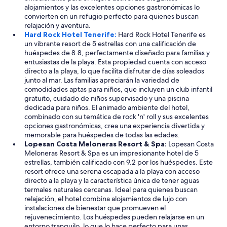
j
v
alojamientos y las excelentes opciones gastronómicas lo
o
a
i
convierten en un refugio perfecto para quienes buscan
s
r
e
relajación y aventura.
e
n
r
Hard Rock Hotel Tenerife:
Hard Rock Hotel Tenerife es
s
o
a
un vibrante resort de 5 estrellas con una calificación de
p
s
a
huéspedes de 8.8, perfectamente diseñado para familias y
a
a
d
entusiastas de la playa. Esta propiedad cuenta con acceso
ñ
l
i
directo a la playa, lo que facilita disfrutar de días soleados
o
a
s
junto al mar. Las familias apreciarán la variedad de
l
p
p
comodidades aptas para niños, que incluyen un club infantil
e
e
o
gratuito, cuidado de niños supervisado y una piscina
s
r
s
dedicada para niños. El animado ambiente del hotel,
y
f
i
combinado con su temática de rock 'n' roll y sus excelentes
e
e
c
opciones gastronómicas, crea una experiencia divertida y
n
c
i
memorable para huéspedes de todas las edades.
e
c
ó
Lopesan Costa Meloneras Resort & Spa:
Lopesan Costa
l
i
n
Meloneras Resort & Spa es un impresionante hotel de 5
m
ó
s
estrellas, también calificado con 9.2 por los huéspedes. Este
e
n
u
resort ofrece una serena escapada a la playa con acceso
s
l
s
directo a la playa y la característica única de tener aguas
d
o
p
termales naturales cercanas. Ideal para quienes buscan
e
m
r
relajación, el hotel combina alojamientos de lujo con
j
e
o
instalaciones de bienestar que promueven el
u
j
p
rejuvenecimiento. Los huéspedes pueden relajarse en un
n
o
i
entorno tranquilo, lo que lo hace perfecto para unas