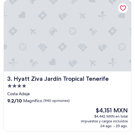
Hyatt Ziva Jardín Tropical Tenerife
Muy
bueno,
(378
opiniones)
Hyatt Ziva Jardín Tropical Tenerife
3. Hyatt Ziva Jardín Tropical Tenerife
Propiedad
de
Costa Adeje
4.0
9.2
9.2/10
Magnífico
(940 opiniones)
estrellas
de
El
$4,151 MXN
10,
precio
Magnífico,
$4,442 MXN en total
actual
impuestos y cargos incluidos
(940
es
24 ago. - 25 ago.
opiniones)
de