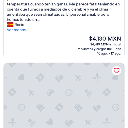
t
temperatura cuando tenían ganas. Me parece fatal teniendo en
e
cuenta que fuimos a mediados de diciembre y ya el clima
l
ameritaba que sean climatizadas. El personal amable pero
n
hemos tenido un...
o
Rocio
c
Ver menos
u
El
$4,130 MXN
m
precio
$4,419 MXN en total
p
actual
impuestos y cargos incluidos
l
es
16 ago. - 17 ago.
e
de
c
$4,130 MXN
Hotel Riu Oliva Beach Resort - All Inclusive
o
n
l
a
s
e
x
p
e
c
t
a
t