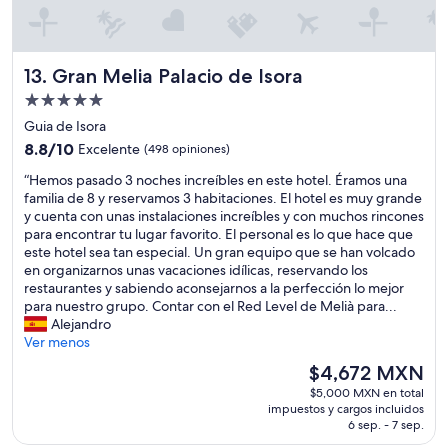
i
s
n
z
q
a
a
u
d
d
e
d
Gran Melia Palacio de Isora
13. Gran Melia Palacio de Isora
a
h
i
Propiedad
s
e
t
.
de
e
i
Guia de Isora
B
s
o
5.0
8.8
8.8/10
Excelente
(498 opiniones)
á
t
n
estrellas
de
s
a
t
“
“Hemos pasado 3 noches increíbles en este hotel. Éramos una
10,
i
d
h
H
familia de 8 y reservamos 3 habitaciones. El hotel es muy grande
Excelente,
c
o
e
e
y cuenta con unas instalaciones increíbles y con muchos rincones
(498
a
.
p
m
para encontrar tu lugar favorito. El personal es lo que hace que
opiniones)
m
N
o
o
este hotel sea tan especial. Un gran equipo que se han volcado
e
o
o
s
en organizarnos unas vacaciones idílicas, reservando los
n
t
l
p
restaurantes y sabiendo aconsejarnos a la perfección lo mejor
t
a
w
a
para nuestro grupo. Contar con el Red Level de Melià para...
e
e
a
s
Alejandro
a
s
s
a
Ver menos
u
p
g
d
El
$4,672 MXN
m
e
r
o
precio
e
c
e
$5,000 MXN en total
3
actual
n
impuestos y cargos incluidos
i
a
n
es
6 sep. - 7 sep.
t
a
t
o
de
a
l