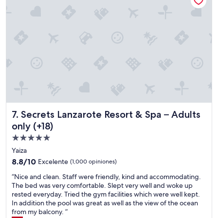
p
t
e
a
r
c
o
i
e
ó
s
n
a
e
l
s
g
c
o
ó
q
m
u
o
e
Secrets Lanzarote Resort & Spa – Adults only (+18)
7. Secrets Lanzarote Resort & Spa – Adults
d
s
a
e
only (+18)
p
s
Propiedad
e
a
de
r
b
Yaiza
o
e
5.0
8.8
8.8/10
Excelente
(1,000 opiniones)
l
a
estrellas
de
a
n
“
“Nice and clean. Staff were friendly, kind and accommodating.
10,
d
t
N
The bed was very comfortable. Slept very well and woke up
Excelente,
i
e
i
rested everyday. Tried the gym facilities which were well kept.
(1,000
s
s
c
In addition the pool was great as well as the view of the ocean
opiniones)
t
d
e
from my balcony. ”