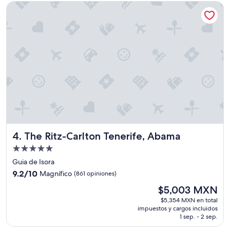
$4,151 MXN
The Ritz-Carlton Tenerife, Abama
The Ritz-Carlton Tenerife, Abama
4. The Ritz-Carlton Tenerife, Abama
Propiedad
de
Guia de Isora
5.0
9.2
9.2/10
Magnífico
(861 opiniones)
estrellas
de
El
$5,003 MXN
10,
precio
Magnífico,
$5,354 MXN en total
actual
impuestos y cargos incluidos
(861
es
1 sep. - 2 sep.
opiniones)
de