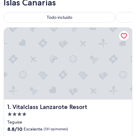
Islas Canarias
Todo incluido
Vitalclass Lanzarote Resort
Vitalclass Lanzarote Resort
1. Vitalclass Lanzarote Resort
Propiedad
de
Teguise
4.0
8.8
8.8/10
Excelente
(131 opiniones)
estrellas
de