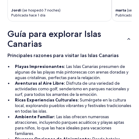
s
a
b
i
r
a
Jordi
(se hospedó 7 noches)
marta
(se ho
d
u
ñ
Publicada hace 1 día
Publicada hace
í
n
a
l
a
n
i
s
Guía para explorar Islas
d
c
e
o
a
Canarias
m
d
s
a
e
,
n
s
Principales razones para visitar las Islas Canarias
r
a
p
e
p
u
Playas Impresionantes:
Las Islas Canarias presumen de
s
a
e
algunas de las playas más pintorescas con arenas doradas y
e
r
s
aguas cristalinas, perfectas para la relajación.
r
a
d
Aventuras al Aire Libre:
Disfruta de una variedad de
v
u
e
actividades como golf, senderismo en parques nacionales y
a
s
e
surf, para todos los amantes de la emoción.
n
a
s
Ricas Experiencias Culturales:
Sumérgete en la cultura
d
r
a
local, explorando pueblos vibrantes y festivales tradicionales
o
l
s
en todas las islas.
l
o
h
Ambiente Familiar:
Las islas ofrecen numerosas
o
d
o
atracciones, incluyendo parques acuáticos y playas aptas
s
o
r
para niños, lo que las hace ideales para vacaciones
r
s
a
familiares.
e
d
s
Diversas Opciones de Alojamiento:
Desde hoteles