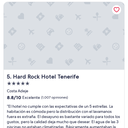
$5,003 MXN
Hard Rock Hotel Tenerife
Hard Rock Hotel Tenerife
5. Hard Rock Hotel Tenerife
Propiedad
de
Costa Adeje
5.0
8.8
8.8/10
Excelente
(1,007 opiniones)
estrellas
de
“
“El hotel no cumple con las expectativas de un 5 estrellas. La
10,
E
habitación es cómoda pero la distribución con el lavamanos
Excelente,
l
fuera es extraña. El desayuno es bastante variado para todos los
(1,007
h
gustos, pero la calidad deja mucho que desear. El agua de las 3
opiniones)
o
piscinas no estaban climatizadas. Básicamente aumentaban la