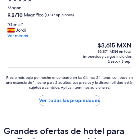
Propiedad
r
a
r
h
de
r
Mogan
s
é
o
e
5.0
e
9.2
9.2/10
.
Magnífico
(1,007 opiniones)
t
s
r
estrellas
de
”
e
p
“
“Genial”
m
10,
l
o
G
Jordi
e
Magnífico,
s
n
e
Ver menos
j
(1,007
e
d
n
o
opiniones)
El
$3,615 MXN
a
í
i
r
precio
t
a
$3,874 MXN en total
a
s
actual
a
a
impuestos y cargos incluidos
l
o
es
n
2 sep. - 3 sep.
l
”
b
de
e
s
r
$3,615 MXN
s
o
e
Precio
Precio más bajo por noche encontrado en las últimas 24 horas, con base en
p
m
t
una estancia de 1 noche para 2 adultos. Los precios y la disponibilidad están
más
e
i
o
sujetos a cambios. Aplican términos adicionales.
bajo
c
e
d
por
i
r
o
noche
Ver todas las propiedades
a
i
e
encontrado
l
n
n
en
.
c
t
las
U
o
e
últimas
n
m
m
24
g
Grandes ofertas de hotel para
i
p
horas,
r
d
o
con