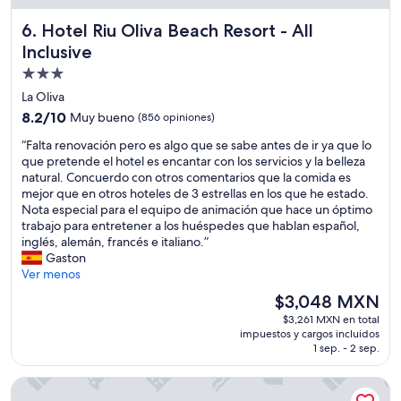
i
Hotel Riu Oliva Beach Resort - All Inclusive
6. Hotel Riu Oliva Beach Resort - All
v
a
Inclusive
s
Propiedad
d
de
e
La Oliva
u
3.0
8.2
8.2/10
Muy bueno
(856 opiniones)
n
estrellas
de
5
“
“Falta renovación pero es algo que se sabe antes de ir ya que lo
10,
e
F
que pretende el hotel es encantar con los servicios y la belleza
Muy
s
a
natural. Concuerdo con otros comentarios que la comida es
bueno,
t
l
mejor que en otros hoteles de 3 estrellas en los que he estado.
(856
r
t
Nota especial para el equipo de animación que hace un óptimo
opiniones)
e
a
trabajo para entretener a los huéspedes que hablan español,
l
r
inglés, alemán, francés e italiano.”
l
e
Gaston
a
n
Ver menos
s
o
El
$3,048 MXN
.
v
precio
L
$3,261 MXN en total
a
actual
impuestos y cargos incluidos
a
c
es
1 sep. - 2 sep.
h
i
de
a
ó
$3,048 MXN
Secrets Lanzarote Resort & Spa – Adults only (+18)
b
n
i