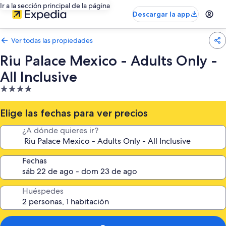
Ir a la sección principal de la página
Descargar la app
Ver todas las propiedades
Riu Palace Mexico - Adults Only -
All Inclusive
Propiedad
de
4.0
Elige las fechas para ver precios
estrellas
¿A dónde quieres ir?
Fechas
Huéspedes