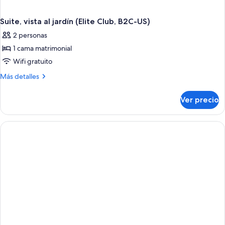
Suite, vista al jardín (Elite Club, B2C-US)
2 personas
1 cama matrimonial
Wifi gratuito
Más
Más detalles
detalles
sobre
Ver precio
Suite,
vista
al
jardín
(Elite
Club,
B2C-
US)