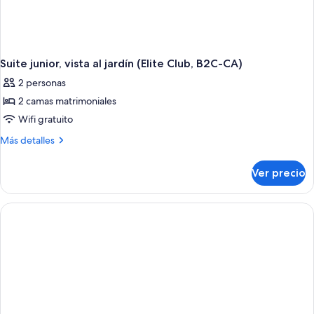
Suite junior, vista al jardín (Elite Club, B2C-CA)
2 personas
2 camas matrimoniales
Wifi gratuito
Más
Más detalles
detalles
sobre
Ver precio
Suite
junior,
vista
al
jardín
(Elite
Club,
B2C-
CA)