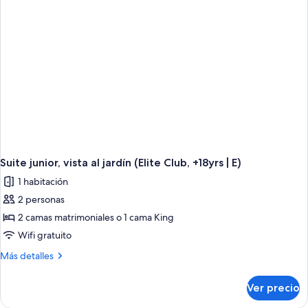
(E)
Suite junior, vista al jardín (Elite Club, +18yrs | E)
1 habitación
2 personas
2 camas matrimoniales o 1 cama King
Wifi gratuito
Más
Más detalles
detalles
sobre
Ver precio
Suite
junior,