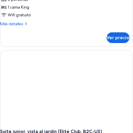
1 cama King
Wifi gratuito
Más
Más detalles
detalles
sobre
Ver precio
Suite
junior,
vista
al
jardín
(B2C-
US)
Suite junior, vista al jardín (Elite Club, B2C-US)