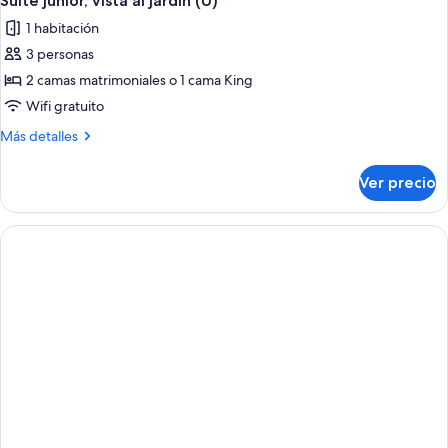
Suite junior, vista al jardín (U)
1 habitación
3 personas
2 camas matrimoniales o 1 cama King
Wifi gratuito
Más
Más detalles
detalles
sobre
Ver precio
Suite
junior,
vista
al
jardín
(U)