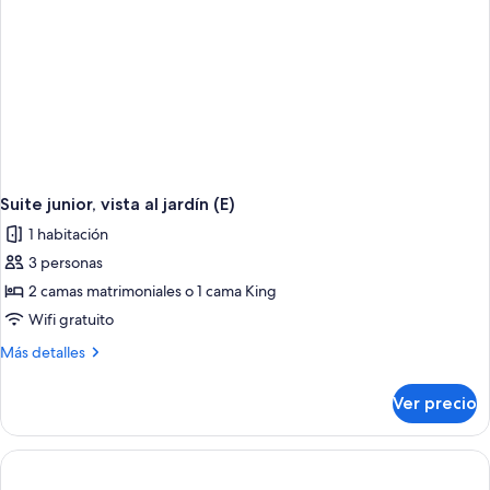
Suite junior, vista al jardín (E)
1 habitación
3 personas
2 camas matrimoniales o 1 cama King
Wifi gratuito
Más
Más detalles
detalles
sobre
Ver precio
Suite
junior,
vista
al
jardín