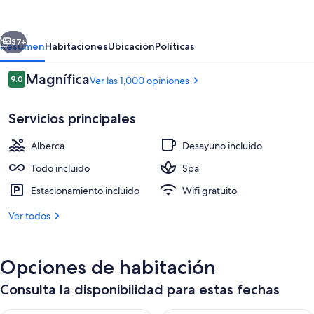
Mexico
-
erior
Siguiente
Adults
37+
Resumen
Habitaciones
Ubicación
Políticas
Only
Opiniones
Magnífica
9.0
Ver las 1,000 opiniones
-
9.0 de 10,
All
Servicios principales
Inclusive
Alberca
Desayuno incluido
Todo incluido
Spa
Estacionamiento incluido
Wifi gratuito
Recepción
Ver todos
Opciones de habitación
Consulta la disponibilidad para estas fechas