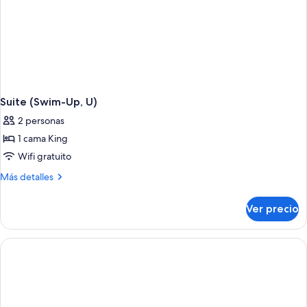
Suite (Swim-Up, U)
2 personas
1 cama King
Wifi gratuito
Más
Más detalles
detalles
sobre
Ver precio
Suite
(Swim-
Up,
U)