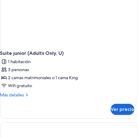
Suite junior (Adults Only, U)
1 habitación
3 personas
2 camas matrimoniales o 1 cama King
Wifi gratuito
Más
Más detalles
detalles
sobre
Ver precio
Suite
junior
(Adults
Only,
U)