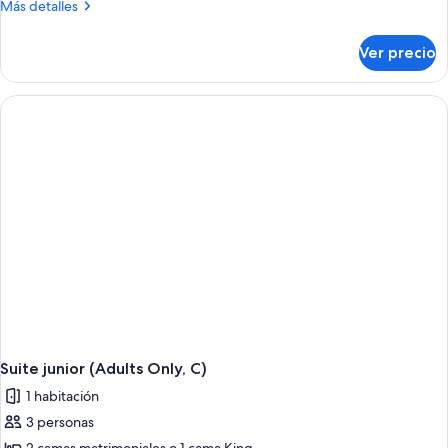
Más
Más detalles
detalles
sobre
Ver precio
Suite
(Swim-
Up,
C)
Suite junior (Adults Only, C)
1 habitación
3 personas