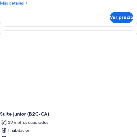
Más
Más detalles
detalles
sobre
Ver precio
Suite
junior
(B2C-
US)
Suite junior (B2C-CA)
39 metros cuadrados
1 habitación