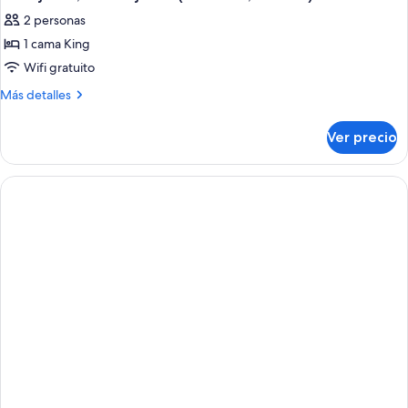
2 personas
1 cama King
Wifi gratuito
Más
Más detalles
detalles
sobre
Ver precio
Suite
junior,
vista
al
jardín
(Elite
Club,
B2C-
US)