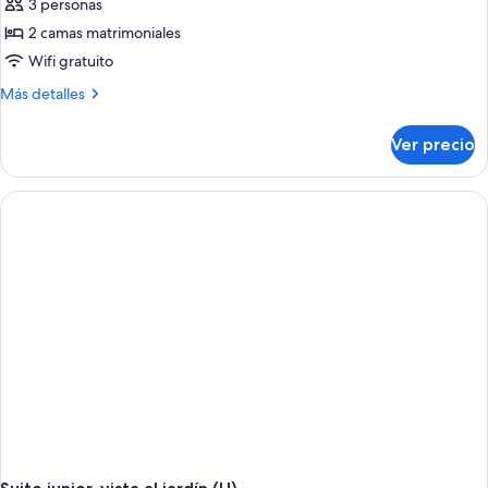
3 personas
2 camas matrimoniales
Wifi gratuito
Más
Más detalles
detalles
sobre
Ver precio
Suite
junior
(B2C-
CA)