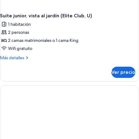
Suite junior, vista al jardín (Elite Club, U)
1 habitación
2 personas
2 camas matrimoniales o 1 cama King
Wifi gratuito
Más
Más detalles
detalles
sobre
Ver precio
Suite
junior,
vista
al
jardín
(Elite
Club,
U)