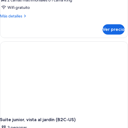
2 camas matrimoniales o 1 cama King
Wifi gratuito
Más
Más detalles
detalles
sobre
Ver precio
Suite
junior
(Adults
Only,
C)
Suite junior, vista al jardín (B2C-US)
3 personas