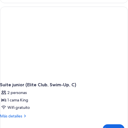
junior,
vista
al
jardín
(Elite
Club,
C)
Suite junior (Elite Club, Swim-Up, C)
2 personas
1 cama King
Wifi gratuito
Más
Más detalles
detalles
sobre