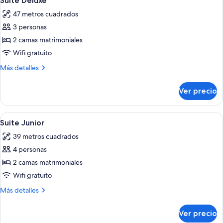
Suite Deluxe
todas
47 metros cuadrados
las
3 personas
fotos
de
2 camas matrimoniales
Suite
Wifi gratuito
Deluxe
Más
Más detalles
detalles
sobre
Ver precio
Suite
Deluxe
Abrir
Playa | En la playa, playa de arena bla
1
Suite Junior
todas
39 metros cuadrados
las
4 personas
fotos
de
2 camas matrimoniales
Suite
Wifi gratuito
Junior
Más
Más detalles
detalles
sobre
Ver precio
Suite