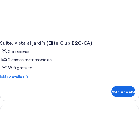
Suite, vista al jardín (Elite Club,B2C-CA)
2 personas
2 camas matrimoniales
Wifi gratuito
Más
Más detalles
detalles
sobre
Ver precio
Suite,
vista
al
jardín
(Elite
Club,B2C-
CA)