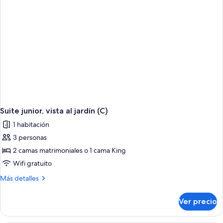
Suite junior, vista al jardín (C)
1 habitación
3 personas
2 camas matrimoniales o 1 cama King
Wifi gratuito
Más
Más detalles
detalles
sobre
Ver precio
Suite
junior,
vista