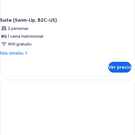
Suite (Swim-Up, B2C-US)
2 personas
1 cama matrimonial
Wifi gratuito
Más
Más detalles
detalles
sobre
Ver precio
Suite
(Swim-
Up,
B2C-
US)