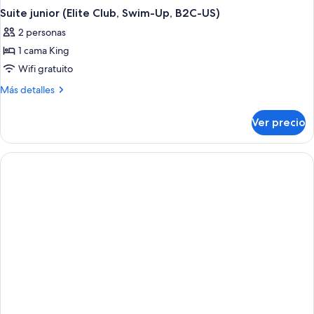
Suite junior (Elite Club, Swim-Up, B2C-US)
2 personas
1 cama King
Wifi gratuito
Más
Más detalles
detalles
sobre
Ver precio
Suite
junior
(Elite
Club,
Swim-
Up,
B2C-
US)