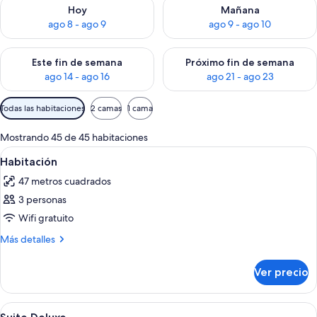
Consulta la disponibilidad para hoy ago 8 - ago 9
Consulta la disponibilidad pa
Hoy
Mañana
ago 8 - ago 9
ago 9 - ago 10
Consulta la disponibilidad para este fin de semana ago 14 - ag
Consulta la disponibilidad pa
Este fin de semana
Próximo fin de semana
ago 14 - ago 16
ago 21 - ago 23
Filtros
Todas las habitaciones
2 camas
1 cama
disponibles
para
Mostrando 45 de 45 habitaciones
las
Abrir
Minibar, caja de seguridad en la habit
1
Habitación
habitaciones
todas
47 metros cuadrados
las
3 personas
fotos
de
Wifi gratuito
Habitación
Más
Más detalles
detalles
sobre
Ver precio
Habitación
Abrir
Playa | En la playa, playa de arena bla
1