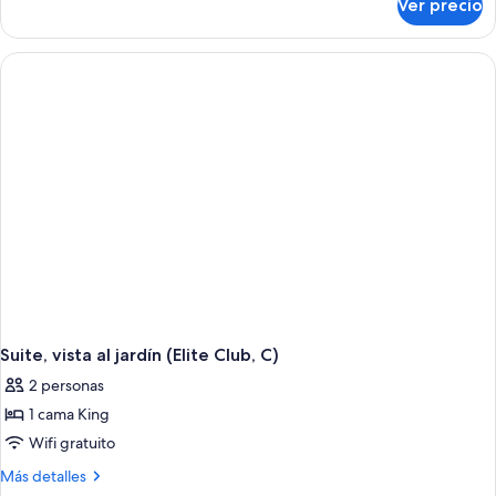
Ver precio
Suite
junior
(Elite
Club,
Swim-
Up,
C)
Suite, vista al jardín (Elite Club, C)
2 personas
1 cama King
Wifi gratuito
Más
Más detalles
detalles