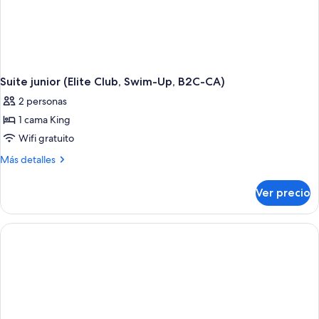
Suite junior (Elite Club, Swim-Up, B2C-CA)
2 personas
1 cama King
Wifi gratuito
Más
Más detalles
detalles
sobre
Ver precio
Suite
junior
(Elite
Club,
Swim-
Up,
B2C-
CA)