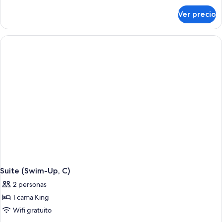
sobre
Ver precio
Suite,
vista
al
jardín
(Elite
Club,
C)
Suite (Swim-Up, C)
2 personas
1 cama King
Wifi gratuito