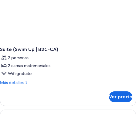
Suite (Swim Up | B2C-CA)
2 personas
2 camas matrimoniales
Wifi gratuito
Más
Más detalles
detalles
sobre
Ver precio
Suite
(Swim
Up
|
B2C-
CA)