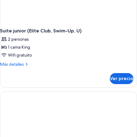
Suite junior (Elite Club, Swim-Up, U)
2 personas
1 cama King
Wifi gratuito
Más
Más detalles
detalles
sobre
Ver precio
Suite
junior
(Elite
Club,
Swim-
Up,
U)