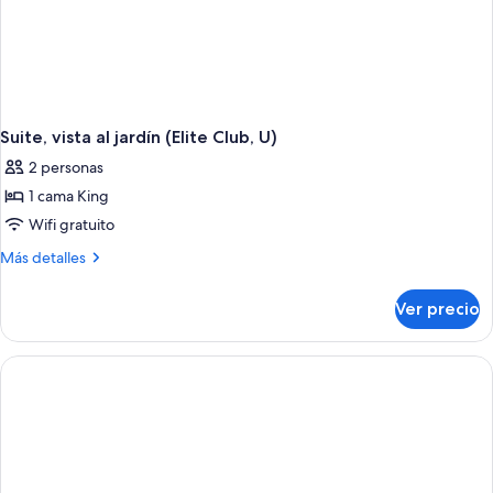
Suite, vista al jardín (Elite Club, U)
2 personas
1 cama King
Wifi gratuito
Más
Más detalles
detalles
sobre
Ver precio
Suite,
vista
al
jardín
(Elite
Club,
U)