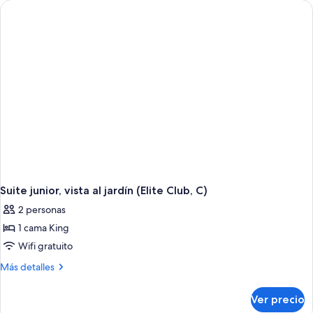
al
jardín
(C)
Suite junior, vista al jardín (Elite Club, C)
2 personas
1 cama King
Wifi gratuito
Más
Más detalles
detalles
sobre
Ver precio
Suite